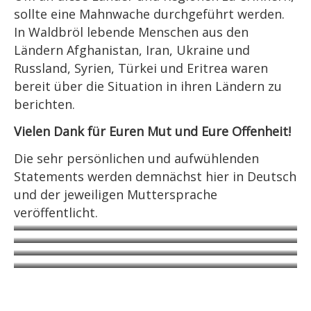
sollte eine Mahnwache durchgeführt werden.
In Waldbröl lebende Menschen aus den
Ländern Afghanistan, Iran, Ukraine und
Russland, Syrien, Türkei und Eritrea waren
bereit über die Situation in ihren Ländern zu
berichten.
Vielen Dank für Euren Mut und Eure Offenheit!
Die sehr persönlichen und aufwühlenden
Statements werden demnächst hier in Deutsch
und der jeweiligen Muttersprache
veröffentlicht.
Hanna für Syrien
Vida für den Iran
Kübra und Yazin für die Türkei
Birgit für Eritrea
Andrzej für die Ukraine und
Massoud
Elisabeth und Axel
Russland